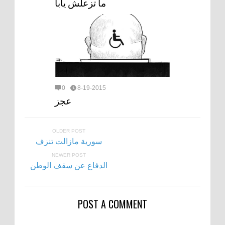
ما تزعلش يابا
0
8-19-2015
عجز
OLDER POST
سورية مازالت تنزف
NEWER POST
الدفاع عن سقف الوطن
POST A COMMENT