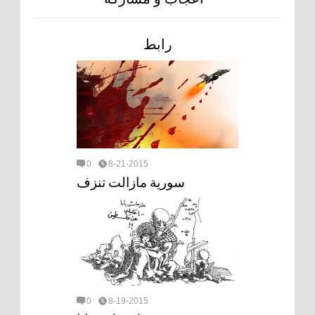
رابط
0
8-21-2015
سورية مازالت تنزف
0
8-19-2015