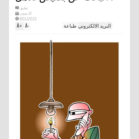
تعليق
كارتوون
8/01/2015
البريد الالكتروني
طباعة
A
A
+
-