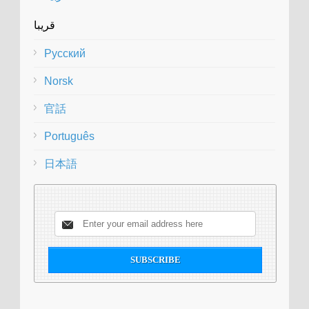
قريبا
Русский
Norsk
官話
Português
日本語