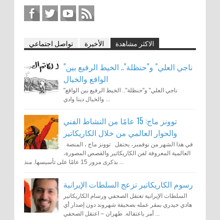
الاكثر مشاهدة
الأخيرة
تواصل اجتماعي
"ناجي العلي" و"حنظلة".. الخيط الرفيع بين
الواقع والخيال
"ناجي العلي" و"حنظلة".. الخيط الرفيع بين الواقع
والخيال دينا وادي ...
توونز ماج: 15 عامًا من النشاط الفني
والحوار العالمي من خلال الكاريكاتير
في هذا الشهر من نوفمبر، يحتفل توونز ماج ، المنصة
العالمية المعروفة لفن الكاريكاتير والقصص المصورة،
بذكرى مرور 15 عامًا على تأسيسها. منذ ...
رسوم الكاريكاتير تزعج السلطات الإيرانية
السلطات الإيرانية تعتقل الصحفي ورسام الكاريكاتير
هادي حيدري بمقر عمله بصحيفة شهروند دون إصدار أي
أمر باعتقاله. طهران – اعتقل الصحفي ...