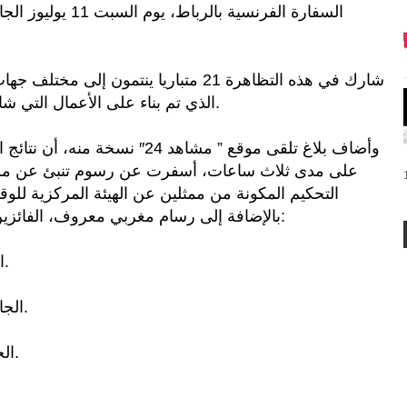
السفارة الفرنسية با
شارك في هذه التظاهرة 21 متباريا ينتمون إ
الذي تم بناء على الأعمال التي شاركوا بها في المرحلة الأولى من المسابقة.
وأضاف بلاغ تلقى موقع ” مشاهد 24″
على مدى ثلاث ساعات، أسفرت عن رسوم تنبئ عن مواه
التحكيم المكونة من ممثلين عن الهيئة المركزية للو
بالإضافة إلى رسام مغربي معروف، الفائزين الآتية أسماؤهم مرتبة حسب الاستحقاق:
– الجائزة الأولى: حفيظ دريوش من أكادير.
– الجائزة الثانية: محمد السعداني من مكناس.
– الجائزة الثالثة: عبد الرحيم أباط من أكادير.