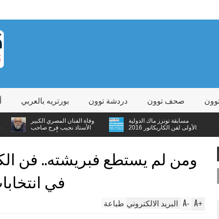
وون
صحف توون
دردشة توون
بورتريه بالعربي
أ
مسابقة تونزز ماك الدولية
وفاة الفنان المصري الكبير
الأولى لفن الكاريكاتور 2016
الأستاذ نجيب فرح صاحب
شخصية "أبو الظرفاء"
ومن لم يستطع فبريشته.. فن الك
في انتخابات 
A
A
البريد الالكتروني
طباعة
-
+