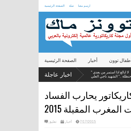
ارسم معنا
صلة
الصفحة الرئيسية
طفال توون
أخبار
الصفحة الرئيسية
" لا ابالغ اذا استمر من بعدي
رسوم الكاريكاتير تزعج
اخبار عاجلة
حنظلة .." الشهيد ناجي العلي
السلطات الإيرانية
ال
اريكاتور يحارب الفساد
المغرب المقبلة 2015
7/17/2015
أخبار
تعليق