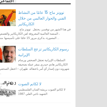
اجتماعي
توونز ماج: 15 عامًا من النشاط
الفني والحوار العالمي من خلال
الكاريكاتير
في هذا الشهر من نوفمبر، يحتفل توونز ماج
، المنصة العالمية المعروفة لفن الكاريكاتير والقصص
المصورة، بذكرى مرور 15 عامًا على تأسيسها. منذ ...
رسوم الكاريكاتير تزعج السلطات
الإيرانية
السلطات الإيرانية تعتقل الصحفي ورسام
الكاريكاتير هادي حيدري بمقر عمله بصحيفة
شهروند دون إصدار أي أمر باعتقاله. طهران – اعتقل الصحفي
..
لا لكاتم الصوت
لا لكاتم الصوت بريشة الفنان الفلسطيني
الشهيد ناجي العلي 1987