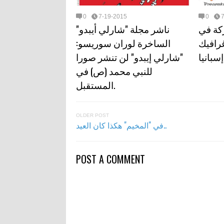
0
7-19-2015
0
كة في
ناشر مجلة "شارلي أيبدو"
رافيك
الساخرة لوران سوريسو:
سبانيا
"شارلي إيبدو" لن تنشر صورا
للنبي محمد (ص) في
المستقبل.
OLDER POST
في "المخيم" هكذا كان العيد..
POST A COMMENT