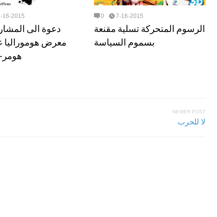
7-16-2015
0
7-16-2015
الرسوم المتحركة تسلية مقنعة
دعوة الى المشار
بسموم السياسة
معرض هوموراليا غ
هومر-إ
NEWER POST
لا للحرب